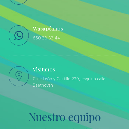
Wasapéanos
650 38 33 44
Visítanos
Calle León y Castillo 229, esquina calle
Beethoven
Nuestro equipo