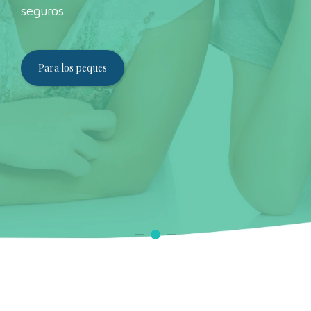
nuestros niños y jóvenes (y a sus padres),
seguros
dedicando el tiempo necesario para atender los
problemas dentales de cada paciente
Para los jóvenes
Una boca sana para Sonrisas alegresNos esforzamos en
Para los peques
Donde las Sonrisas de los Niños CrecenEn nuestra clí
Quiénes somos
Somos expertos en cuidar la salud dental de tus hijos