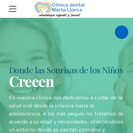
Abrir/
Donde las Sonrisas de los Niños
Somos expertos en cuidar
Crecen
Una boca sana para
la salud dental de
Sonrisas alegres
tus hijos
En nuestra clínica nos dedicamos a cuidar de la
salud oral desde la infancia hasta la
Nos esforzamos en ofrecer a nuestros jóvenes
adolescencia. A los más peques los tratamos de
una atención odontológica de alta calidad. En
La labor de todo el equipo de la clínica está
acuerdo a su edad y necesidades, ofreciéndoles
nuestra clínica dental cuidamos de su salud
enfocada en ofrecer un trato de calidad a
un entorno donde se sientan cómodos y
bucal para que nunca dejen de sonreír